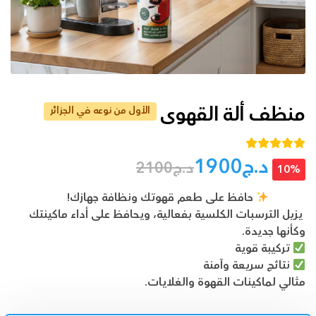
منظف ألة القهوى
الأول من نوعه في الجزائر
تم التقييم بـ
د.ج
1900
د.ج
2100
من 5
5.00
10%
بناءً على
تقييم عميل
حافظ على طعم قهوتك ونظافة جهازك!
واحد
يزيل الترسبات الكلسية بفعالية، ويحافظ على أداء ماكينتك
وكأنها جديدة.
تركيبة قوية
نتائج سريعة وآمنة
مثالي لماكينات القهوة والغلايات.