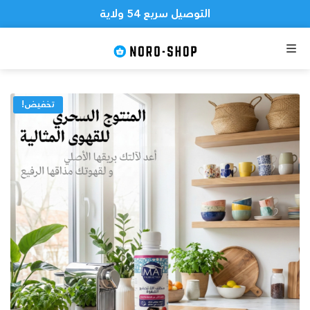
التوصيل سريع 54 ولاية
رقم 0563518065
القائمة
تخفيض!