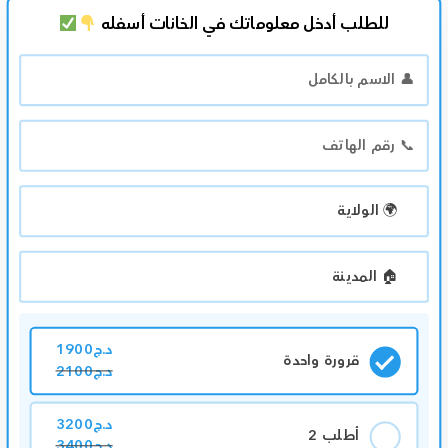
للطلب أدخل معلوماتك في الخانات أسفله
د.ج
1900
قرورة واحدة
د.ج
2100
د.ج
3200
أطلب 2
د.ج
3400