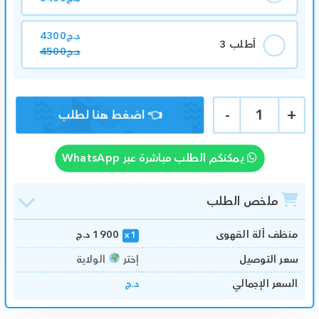
د.ج
4300
أطلب 3
د.ج
4500
-
1
+
يمكنكم الطلب مباشرة عبر WhatsApp
ملخص الطلب
منظف ألة القهوى
1900
د.ج
1
سعر التوصيل
إختر
الولاية
السعر الإجمالي
د.ج