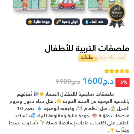
ملصقات التربية للأطفال
أقوى أداة تعليمية لطفلك
تم التقييم بـ
د.ج
1600
د.ج
1900
من 5
5.00
16%
بناءً على
تقييم عميل
ملصقات تعليمية للأطفال الصغار
تُعرّفهم
واحد
بالأدعية اليومية من السنة النبوية
، مثل دعاء دخول وخروج
المنزل
، قبل الطعام
، وكيفية الوضوء
. تضم 10
ملصقات ملوّنة
بجودة عالية ومقاومة للماء
، تساعد
الطفل على اكتساب عادات إسلامية حسنة
بأسلوب بسيط
وجذّاب
.