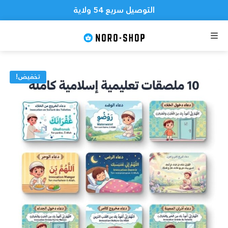
التوصيل سريع 54 ولاية
رقم 0563518065
القائمة
تخفيض!